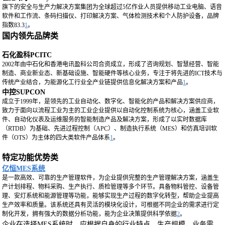
旗下的安全与生产力解决方案集团为全球超过5亿作业人员提供移动工业电脑、语音
软件和工作流、条码扫描仪、打印解决方案、气体检测技术和个人防护设备，品牌
指数83.3
1
。
国内领先品牌类
石化盈科PCITC
2002年由中石化和香港电讯盈科公司合资成立，形成了咨询规划、智慧经营、智能
制造、商业新业态、新基础设施、智能硬件等核心业务，专注于将先进的ICT技术与
传统产业结合，为能源化工行业全产业链提供信息化解决方案和产品
1
。
中控SUPCON
成立于1999年，是领先的工业自动化、数字化、智能化的产品和解决方案供应商，
致力于面向以流程工业为主的工业企业提供以自动化控制系统为核心，涵盖工业软
件、自动化仪表及运维服务的智能制造产品及解决方案，形成了以实时数据库
（RTDB）为基础、先进过程控制（APC）、制造执行系统（MES）和仿真培训软
件（OTS）为主体的四大类软件产品体系
1
。
特定功能优势类
亿恒MES系统
是一款高效、可靠的生产管理软件，为企业提供完整的生产管理解决方案，涵盖生
产计划排程、物料采购、生产执行、质检管理等多个环节。具备物料管控、设备管
理、安灯系统和能源管理等功能，能够实现生产过程的数字化转型，帮助企业提高
生产效率和质量。该系统还具有灵活的模块化设计，可根据不同企业的需求进行定
制化开发，拥有强大的数据分析功能，能为企业决策提供科学依据
2
。
企业在选择MES系统时，应根据自身的行业特点、生产规模、业务需