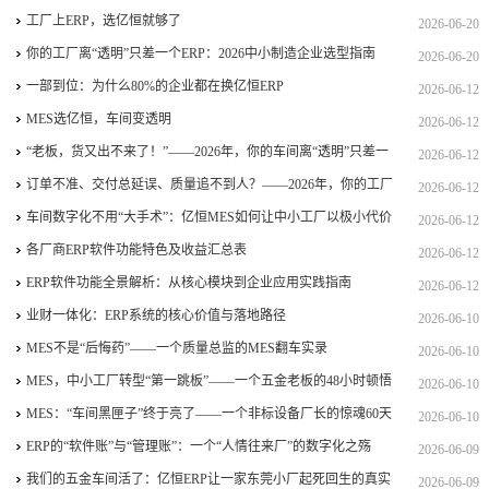
工厂上ERP，选亿恒就够了
2026-06-20
你的工厂离“透明”只差一个ERP：2026中小制造企业选型指南
2026-06-20
一部到位：为什么80%的企业都在换亿恒ERP
2026-06-12
MES选亿恒，车间变透明
2026-06-12
“老板，货又出不来了！”——2026年，你的车间离“透明”只差一
2026-06-12
个亿恒MES
订单不准、交付总延误、质量追不到人？——2026年，你的工厂
2026-06-12
真的需要一个“车间指挥官”
车间数字化不用“大手术”：亿恒MES如何让中小工厂以极小代价
2026-06-12
实现透明化制造
各厂商ERP软件功能特色及收益汇总表
2026-06-12
ERP软件功能全景解析：从核心模块到企业应用实践指南
2026-06-12
业财一体化：ERP系统的核心价值与落地路径
2026-06-10
MES不是“后悔药”——一个质量总监的MES翻车实录
2026-06-10
MES，中小工厂转型“第一跳板”——一个五金老板的48小时顿悟
2026-06-10
MES：“车间黑匣子”终于亮了——一个非标设备厂长的惊魂60天
2026-06-10
ERP的“软件账”与“管理账”：一个“人情往来厂”的数字化之殇
2026-06-09
我们的五金车间活了：亿恒ERP让一家东莞小厂起死回生的真实
2026-06-09