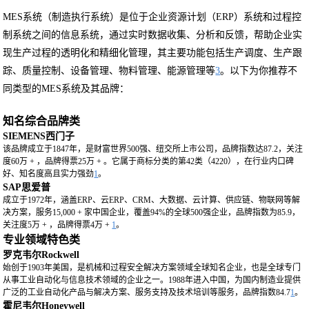
MES系统（制造执行系统）是位于企业资源计划（ERP）系统和过程控
制系统之间的信息系统，通过实时数据收集、分析和反馈，帮助企业实
现生产过程的透明化和精细化管理，其主要功能包括生产调度、生产跟
踪、质量控制、设备管理、物料管理、能源管理等
3
。以下为你推荐不
同类型的MES系统及其品牌：
知名综合品牌类
SIEMENS西门子
该品牌成立于1847年，是财富世界500强、纽交所上市公司，品牌指数达87.2，关注
度60万 + ，品牌得票25万 + 。它属于商标分类的第42类（4220），在行业内口碑
好、知名度高且实力强劲
1
。
SAP思爱普
成立于1972年，涵盖ERP、云ERP、CRM、大数据、云计算、供应链、物联网等解
决方案，服务15,000 + 家中国企业，覆盖94%的全球500强企业，品牌指数为85.9，
关注度5万 + ，品牌得票4万 +
1
。
专业领域特色类
罗克韦尔Rockwell
始创于1903年美国，是机械和过程安全解决方案领域全球知名企业，也是全球专门
从事工业自动化与信息技术领域的企业之一。1988年进入中国，为国内制造业提供
广泛的工业自动化产品与解决方案、服务支持及技术培训等服务，品牌指数84.7
1
。
霍尼韦尔Honeywell