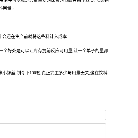
倒冲可以减少大量重复的保管的书面劳动作业 2、C类物
料用量 。
便计会还在生产前就将这些料计入成本
sh一个好处是可以让库存提前反应可用量,让一个单子的量都
量来扣,像小锣丝,制令下100套,真正完工多少与用量无关,这在饮料