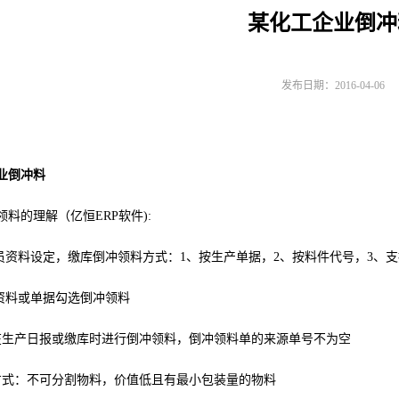
某化工企业倒冲
发布日期：2016-04-06
业倒冲料
料的理解（亿恒ERP软件):
业员资料设定，缴库倒冲领料方式：1、按生产单据，2、按料件代号，3、
品资料或单据勾选倒冲领料
在生产日报或缴库时进行倒冲领料，倒冲领料单的来源单号不为空
方式：不可分割物料，价值低且有最小包装量的物料