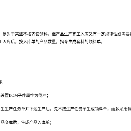
，是对于某些不按齐套领料，但产品生产完工入库又有一定规律性或需要
工入库后，按入库单的产品数量，指令生成套料的领料单。
求
置BOM子件属性为倒冲；
生产任务单并下达生产后，先不按生产任务单生成领料单，而多采用调
品交库后，生成产品入库单；