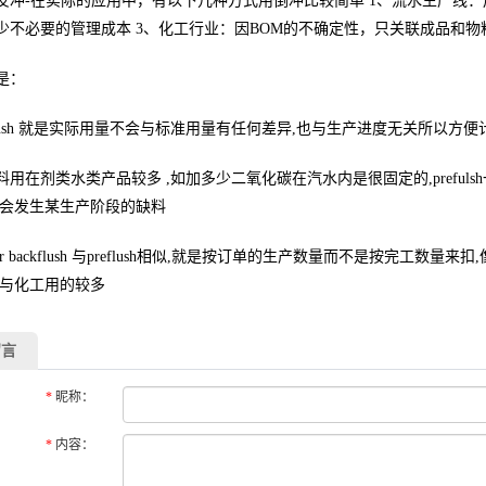
-在实际的应用中，有以下几种方式用倒冲比较简单 1、流水生产线：用
少不必要的管理成本 3、化工行业：因BOM的不确定性，只关联成品和物
是：
lush 就是实际用量不会与标准用量有任何差异,也与生产进度无关所以方
在剂类水类产品较多 ,如加多少二氧化碳在汽水内是很固定的,preful
不会发生某生产阶段的缺料
r backflush 与preflush相似,就是按订单的生产数量而不是按完工数
类与化工用的较多
留言
*
昵称：
*
内容：