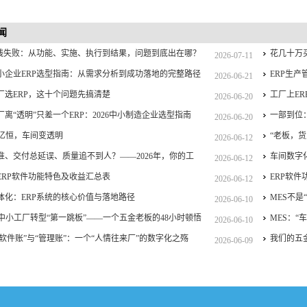
闻
上线失败：从功能、实施、执行到结果，问题到底出在哪？
花几十万
2026-07-11
6中小企业ERP选型指南：从需求分析到成功落地的完整路径
ERP生
2026-06-21
厂选ERP，这十个问题先搞清楚
工厂上E
2026-06-20
厂离“透明”只差一个ERP：2026中小制造企业选型指南
一部到位：
2026-06-20
选亿恒，车间变透明
“老板，货
2026-06-12
准、交付总延误、质量追不到人？——2026年，你的工
个亿恒ME
车间数字
2026-06-12
需要一个“车间指挥官”
ERP软件功能特色及收益汇总表
实现透明
ERP软
2026-06-12
体化：ERP系统的核心价值与落地路径
MES不是
2026-06-10
，中小工厂转型“第一跳板”——一个五金老板的48小时顿悟
MES：
2026-06-10
“软件账”与“管理账”：一个“人情往来厂”的数字化之殇
我们的五
2026-06-09
记录