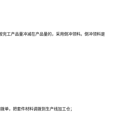
按完工产品量冲减在产品量的，采用倒冲领料。倒冲领料是
拨单，把套件材料调拨到生产线加工仓；