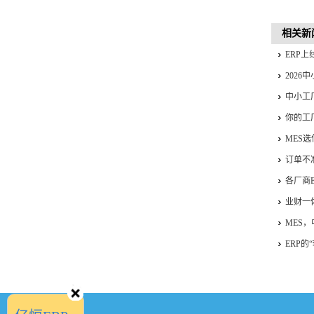
相关新
ERP
202
中小工
你的工
MES
订单不
厂真的
各厂商
业财一
MES
ERP的