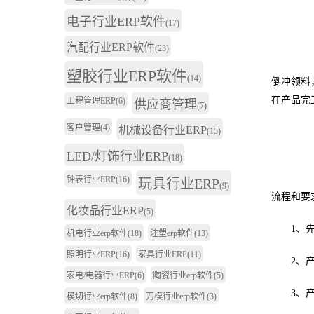
电子行业ERP软件
(17)
汽配行业ERP软件
(23)
塑胶行业ERP软件
(14)
倒冲领料
在产品完
工程管理ERP
(6)
供应商管理
(7)
客户管理
(4)
机械设备行业ERP
(15)
LED/灯饰行业ERP
(18)
钟表行业ERP
(16)
玩具行业ERP
(9)
流程和要
化妆品行业ERP
(5)
1、先设
机电行业erp软件
(18)
注塑erp软件
(13)
照明行业ERP
(16)
家具行业ERP
(11)
2、产生
家电/电器行业ERP
(6)
陶瓷行业erp软件
(5)
3、产
模切行业erp软件
(8)
刀模行业erp软件
(3)