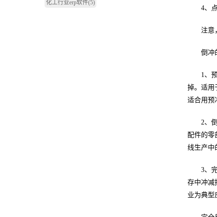
化工行业erp软件
(5)
4、点选
注意，此
倒冲的三种方
1、预冲
掉。适用
适合用预
2、倒冲
配件的零部件
线生产中
3、完全
存中冲减掉
业为典型