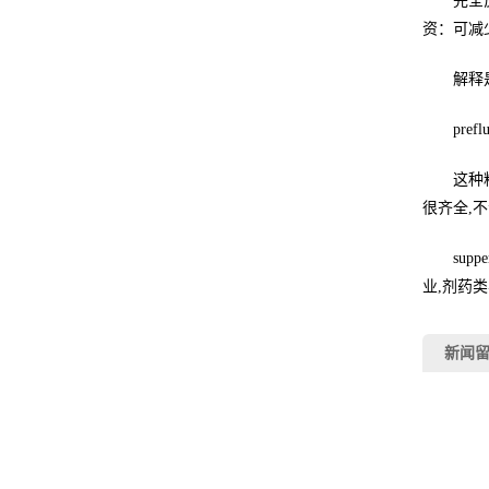
完全反冲
资：可减
解释
pref
这种料用
很齐全,
suppe
业,剂药
新闻