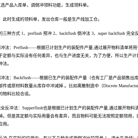
产品入库单，调倒冲领料功能，生成领料单。
时生成的领料单，发出仓库一般是生产线加工仓。
式 1、preflush 预冲 2、backflush 倒冲法 3、super backflush 完
法：Preflush——根据已计划生产的装配件产量,通过展开物料清单
于定额与实际没有任何差异，也与生产进度无关，为了方便，所以生产计
冲法。
法：Backflush——根据已生产的装配件产量（也有工厂是产品销售
或原材料数量从库存中冲减掉.。比如离散制造中（Discrete Manufacturing）的
的物料比较合适。
反冲法：Supperflush也是根据已计划生产的装配件产量,通过展开
。但是其定额与实际用量会有差异，而且物料可能无法按照定额领用，比如纯流程制造（P
应用。