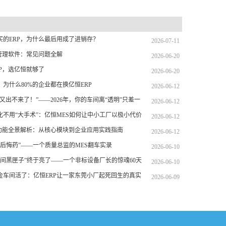
买的ERP，为什么最后用成了进销存？
2026-07-11
产管理软件：常见问题全解
2026-06-20
RP，选亿恒就够了
2026-06-20
为什么80%的企业都在换亿恒ERP
2026-06-12
又出不来了！”——2026年，你的车间离“透明”只差一
2026-06-12
S
化不用“大手术”：亿恒MES如何让中小工厂以极小代价
2026-06-12
化制造
件功能全景解析：从核心模块到企业应用实践指南
2026-06-12
“后悔药”——一个质量总监的MES翻车实录
2026-06-10
“车间黑匣子”终于亮了——一个非标设备厂长的惊魂60天
2026-06-10
金车间活了：亿恒ERP让一家东莞小厂起死回生的真实
2026-06-09