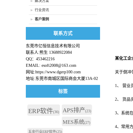
解决方案
行业资讯
客户案例
联系方式
东莞市亿恒信息技术有限公司
联系人:熊生 13688922084
某化工企
QQ：453462216
EMAIL: esoft2008@163.com
网址:https://www.dgerp100.com
关于倒冲领
地址:东莞市南城区国际商会大厦13A-02
1、 营
标签
2、 货
APS排产
ERP软件
(23)
(36)
3、系统
MES系统
(27)
4、常用
五金行业ERP软件
(25)